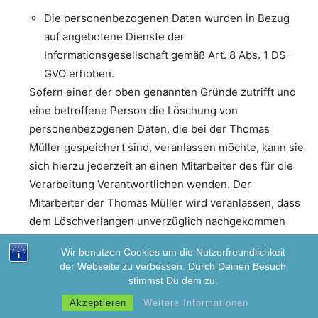
Die personenbezogenen Daten wurden in Bezug
auf angebotene Dienste der
Informationsgesellschaft gemäß Art. 8 Abs. 1 DS-
GVO erhoben.
Sofern einer der oben genannten Gründe zutrifft und
eine betroffene Person die Löschung von
personenbezogenen Daten, die bei der Thomas
Müller gespeichert sind, veranlassen möchte, kann sie
sich hierzu jederzeit an einen Mitarbeiter des für die
Verarbeitung Verantwortlichen wenden. Der
Mitarbeiter der Thomas Müller wird veranlassen, dass
dem Löschverlangen unverzüglich nachgekommen
wird.
Wir benutzen Cookies um die Nutzerfreundlichkeit
der Webseite zu verbessen. Durch Deinen Besuch
Wurden die personenbezogenen Daten von der
stimmst Du dem zu.
Thomas Müller öffentlich gemacht und ist unser
Akzeptieren
Weitere Informationen
Unternehmen als Verantwortlicher gemäß Art. 17 Abs.